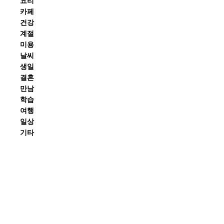
요리
카페
건강
계절
미용
날씨
생일
결혼
만남
학습
여행
일상
기타
Hot
Hot