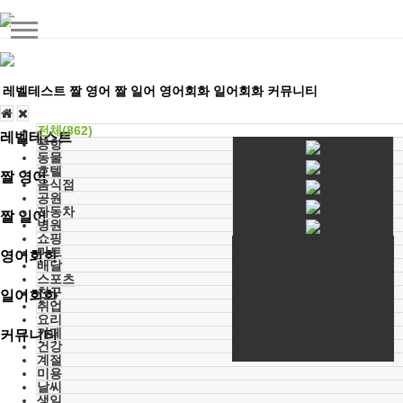
레벨테스트
짤 영어
짤 일어
영어회화
일어회화
커뮤니티
전체(862)
레벨테스트
공항
동물
호텔
짤 영어
음식점
공원
자동차
짤 일어
병원
쇼핑
마트
영어회화
배달
스포츠
친구
일어회화
취업
요리
카페
커뮤니티
건강
계절
미용
날씨
생일