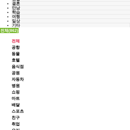
결혼
만남
학습
여행
일상
기타
전체(862)
전체
공항
동물
호텔
음식점
공원
자동차
병원
쇼핑
마트
배달
스포츠
친구
취업