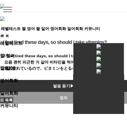
레벨테스트
짤 영어
짤 일어
영어회화
일어회화
커뮤니티
I feel tired these days, so should I take vitamins?
레벨테스트
짤 영어
I feel tired these days, so should I take vitamins?
요즘 괜히 피곤한 거 같아 비타민을 먹어야 하나?
짤 일어
最近疲れているので、ビタミンをとるべきですか？
영어회화
발음 듣기▶
일어회화
정지
목록
커뮤니티