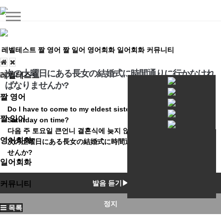
레벨테스트
짤 영어
짤 일어
영어회화
일어회화
커뮤니티
次の土曜日にある長女の結婚式に時間通りに行かなけれ
레벨테스트
ばなりませんか?
짤 영어
Do I have to come to my eldest sister's wedding next
짤 일어
Saturday on time?
다음 주 토요일 큰언니 결혼식에 늦지 않게 와야 해?
영어회화
次の土曜日にある長女の結婚式に時間通りに行かなければなりま
せんか?
일어회화
발음 듣기▶
커뮤니티
정지
목록