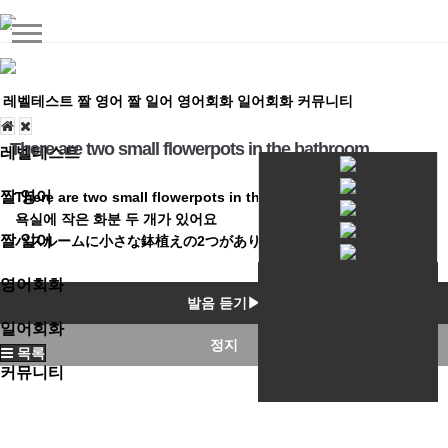
레벨테스트
짤 영어
짤 일어
영어회화
일어회화
커뮤니티
There are two small flowerpots in the bathroom
레벨테스트
짤 영어
There are two small flowerpots in the bathroom
욕실에 작은 화분 두 개가 있어요
짤 일어
バスルームに小さな鉢植えの2つがあります。
영어회화
발음 듣기▶
일어회화
정지
목록
커뮤니티