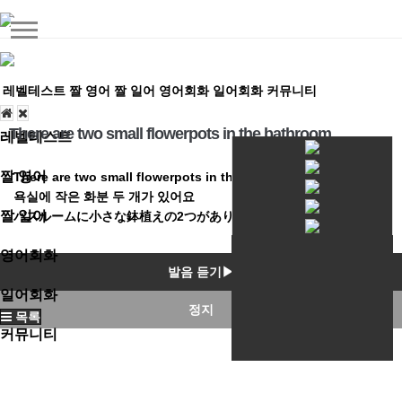
레벨테스트
짤 영어
짤 일어
영어회화
일어회화
커뮤니티
There are two small flowerpots in the bathroom
레벨테스트
짤 영어
There are two small flowerpots in the bathroom
욕실에 작은 화분 두 개가 있어요
짤 일어
バスルームに小さな鉢植えの2つがあります。
영어회화
발음 듣기▶
일어회화
정지
목록
커뮤니티