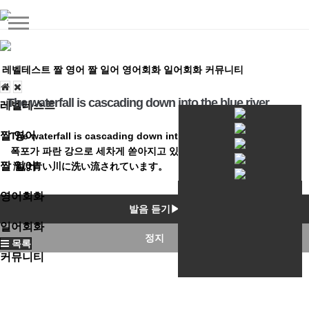
레벨테스트
짤 영어
짤 일어
영어회화
일어회화
커뮤니티
The waterfall is cascading down into the blue river
레벨테스트
짤 영어
The waterfall is cascading down into the blue river
폭포가 파란 강으로 세차게 쏟아지고 있어
짤 일어
滝は青い川に洗い流されています。
영어회화
발음 듣기▶
일어회화
정지
목록
커뮤니티