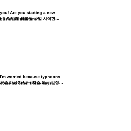
you! Are you starting a new
너! 이번에 새롭게 사업 시작한다면서?
business this time?
I'm worried because typhoons
요즘 태풍이 너무 자주 와서 걱정이야...
come so often these days...