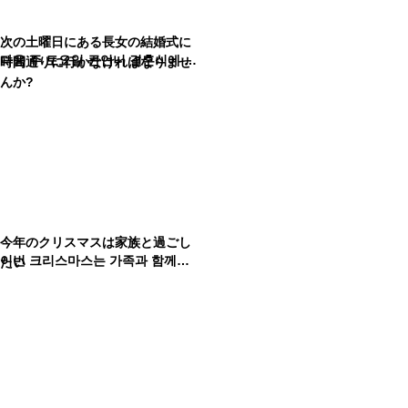
次の土曜日にある長女の結婚式に
다음 주 토요일 큰언니 결혼식에 늦지 않게 와야 해?
時間通りに行かなければなりませ
んか?
今年のクリスマスは家族と過ごし
이번 크리스마스는 가족과 함께하는 게 좋겠어
たい