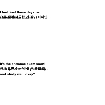
I feel tired these days, so
요즘 괜히 피곤한 거 같아 비타민을 먹어야 하나?
should I take vitamins?
It's the entrance exam soon!
곧 있으면 수능이네! 몸 관리 잘하고 공부도 꼼꼼하게 잘하고 알았지?
Take good care of your body
and study well, okay?